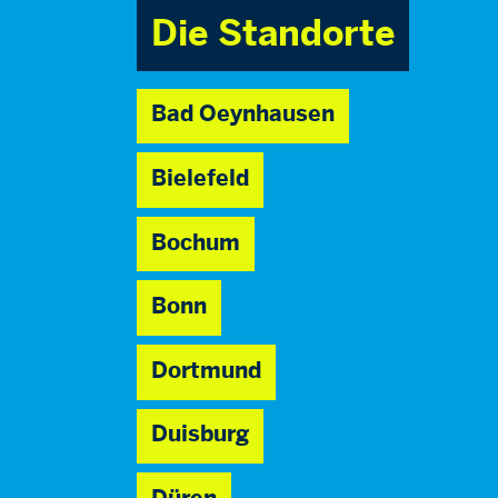
Die Standorte
Bad Oeynhausen
Bielefeld
Bochum
Bonn
Dortmund
Duisburg